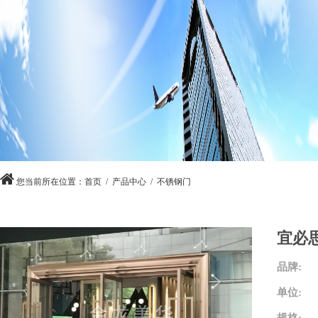
您当前所在位置：
首页
/
产品中心
/
不锈钢门
宜必
品牌:
单位: